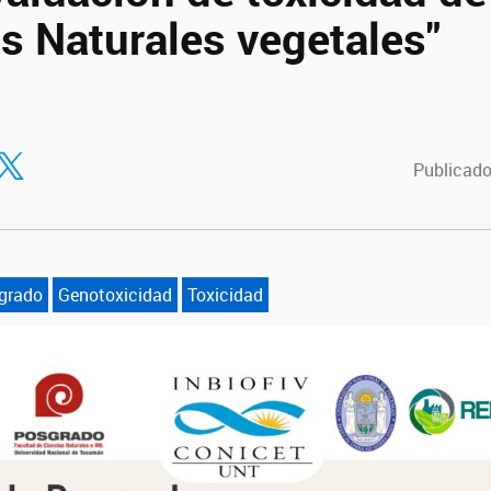
s Naturales vegetales"
tir en Facebook
ompartir en Twitter
Publicado
grado
Genotoxicidad
Toxicidad