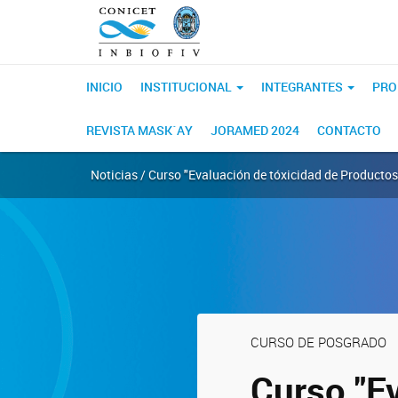
INICIO
INSTITUCIONAL
INTEGRANTES
PRO
REVISTA MASK´AY
JORAMED 2024
CONTACTO
Noticias / Curso "Evaluación de tóxicidad de Productos
CURSO DE POSGRADO
Curso "E