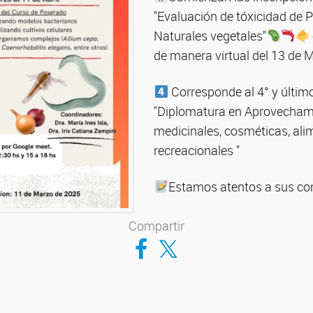
"Evaluación de tóxicidad de 
Naturales vegetales"
de manera virtual del 13 de M
Corresponde al 4° y último
"Diplomatura en Aprovecham
medicinales, cosméticas, ali
recreacionales "
Estamos atentos a sus con
Compartir
Compartir en Facebook
Compartir en Twitter