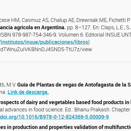
cece HM, Casmuz AS, Chalup AE, Drewniak ME, Fichetti P 
ancia agrícola en Argentina.
pp. 8–127. En: Claps, L.E., S
 ISBN 978-987-754-346-9. Volumen 6. Editorial INSUE UN
/institutos/insue/publicaciones/libros
)
aMPddTWnuZuIVKBNnDJ4SND5-TtU7z/view
tti, M.V.
Guía de Plantas de vegas de Antofagasta de la S
ina.
Link de descarga.
rospects of dairy and vegetables based food products in 
l advances in food science. Ed.: Bhanu Prakash. Chapter 
//doi.org/10.1016/B978-0-12-824369-5.00009-9
s in production and properties validation of multifuncti