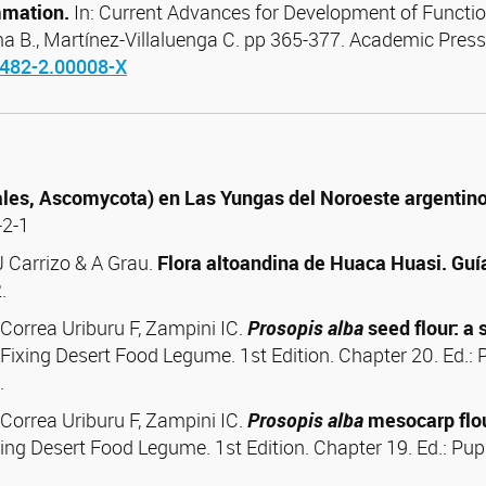
mmation.
In: Current Advances for Development of Functi
a B., Martínez-Villaluenga C. pp 365-377. Academic Press 
3482-2.00008-X
ales, Ascomycota) en Las Yungas del Noroeste argentin
-2-1
 J Carrizo & A Grau.
Flora altoandina de Huaca Huasi. Guía
.
, Correa Uriburu F, Zampini IC.
Prosopis alba
seed flour: a 
 Fixing Desert Food Legume. 1st Edition. Chapter 20.
Ed.: 
.
, Correa Uriburu F, Zampini IC.
Prosopis alba
mesocarp flour
xing Desert Food Legume. 1st Edition. Chapter 19.
Ed.: Pup