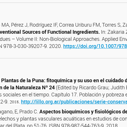
 MA,
Pérez J,
Rodríguez IF,
Correa Uriburu FM,
Torres S,
Za
entional Sources of Functional Ingredients.
In: Zakaria 
sidues – Volume II: Non-Biological Approaches. Applied En
BN 978-3-030-39207-9. 2020.
https://doi.org/10.1007/97
.
Plantas de la Puna: fitoquímica y su uso en el cuidado 
n de la Naturaleza Nº 24
(Edited by Ricardo Grau; Judith 
s sociales en el tiempo. Capítulo 17. Población y pobreza e
32-9.
http://lillo.org.ar/publicaciones/serie-conserv
2018.
gano, E, Prado C.
Aspectos bioquímicos y fisiológicos de
lechos y plantas vasculares acuáticas en estudios de co
mar del Plata, pp 51-76. ISBN 978-987-544-763-9. 2018.