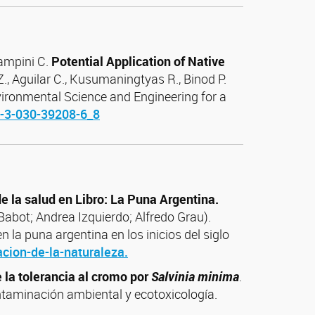
mpini C.
Potential Application of Native
Z., Aguilar C., Kusumaningtyas R., Binod P.
vironmental Science and Engineering for a
8-3-030-39208-6_8
de la salud en Libro: La Puna Argentina.
Babot; Andrea Izquierdo; Alfredo Grau).
n la puna argentina en los inicios del siglo
acion-de-la-naturaleza.
 la tolerancia al cromo por
Salvinia minima
.
ntaminación ambiental y ecotoxicología.