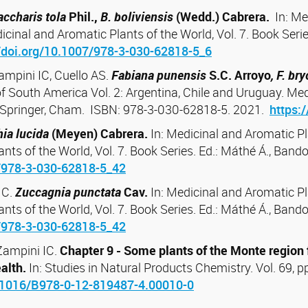
accharis tola
Phil.,
B. boliviensis
(Wedd.) Cabrera.
In: M
icinal and Aromatic Plants of the World, Vol. 7. Book Seri
//doi.org/10.1007/978-3-030-62818-5_6
Zampini IC, Cuello AS.
Fabiana punensis
S.C. Arroyo
, F. br
f South America Vol. 2: Argentina, Chile and Uruguay. Med
A. Springer, Cham. ISBN: 978-3-030-62818-5. 2021.
https:
ia lucida
(Meyen) Cabrera.
In:
Medicinal and Aromatic Pla
nts of the World, Vol. 7. Book
Series. Ed.: Máthé Á., Band
7/978-3-030-62818-5_42
IC.
Zuccagnia punctata
Cav.
In: Medicinal and Aromatic Pl
ts of the World, Vol. 7. Book Series. Ed.: Máthé Á., Band
7/978-3-030-62818-5_42
 Zampini IC.
Chapter 9 - Some plants of the Monte region 
alth.
In: Studies in Natural Products Chemistry. Vol. 69
0.1016/B978-0-12-819487-4.00010-0