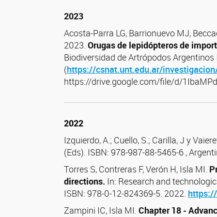
2023
Acosta-Parra LG, Barrionuevo MJ, Becca
2023.
Orugas de lepidópteros de import
Biodiversidad de Artrópodos Argentinos
(
https://csnat.unt.edu.ar/investigacion
https://drive.google.com/file/d/1Ib
2022
Izquierdo, A.; Cuello, S.; Carilla, J y Vaiere
(Eds). ISBN: 978-987-88-5465-6 , Argent
Torres S, Contreras F, Verón H, Isla MI.
P
directions.
In: Research and technologica
ISBN: 978-0-12-824369-5. 2022.
https:
Zampini IC, Isla MI.
Chapter 18 - Advance