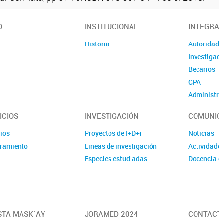
O
INSTITUCIONAL
INTEGR
Historia
Autorida
Investiga
Becarios
CPA
Administr
ICIOS
INVESTIGACIÓN
COMUNI
cios
Proyectos de I+D+i
Noticias
ramiento
Lineas de investigación
Actividad
Especies estudiadas
Docencia 
STA MASK´AY
JORAMED 2024
CONTAC