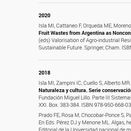
2020
Isla MI,
Cattaneo F,
Orqueda ME,
Moreno
Fruit Wastes from Argentina as Nonconv
(eds) Valorisation of Agro-industrial Re
Sustainable Future. Springer, Cham. IS
2018
Isla MI, Zampini IC, Cuello S, Alberto MR
Naturaleza y cultura. Serie conservació
Fundación Miguel Lillo. Parte III Sistema
XXI. Box. 383-384. ISBN 978-950-668-0
Prado FE, Rosa M, Chocobar-Ponce S, Pa
En Eds: Pérez DJ y Menone ML. Algas, he
Editorial de la Universidad nacional de 