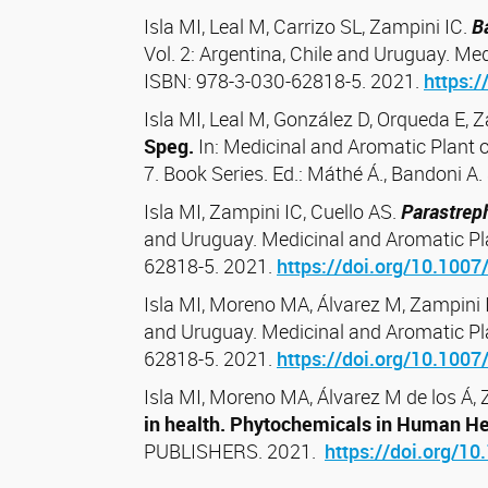
Isla MI, Leal M, Carrizo SL, Zampini IC.
B
Vol. 2: Argentina, Chile and Uruguay. Med
ISBN: 978-3-030-62818-5. 2021.
https:
Isla MI, Leal M, González D, Orqueda E, 
Speg.
In: Medicinal and Aromatic Plant o
7. Book Series. Ed.: Máthé Á., Bandoni 
Isla MI, Zampini IC, Cuello AS.
Parastreph
and Uruguay. Medicinal and Aromatic Pla
62818-5. 2021.
https://doi.org/10.100
Isla MI, Moreno MA, Álvarez M, Zampini 
and Uruguay. Medicinal and Aromatic Plan
62818-5. 2021.
https://doi.org/10.100
Isla MI, Moreno MA
,
Álvarez M de los Á,
in health. Phytochemicals in Human He
PUBLISHERS.
2021.
https://doi.org/1