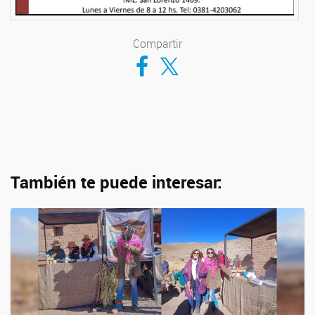
Compartir
Compartir en Facebook
Compartir en Twitter
También te puede interesar: