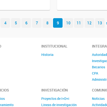
4
5
6
7
8
9
10
11
12
13
O
INSTITUCIONAL
INTEGR
Historia
Autorida
Investiga
Becarios
CPA
Administr
ICIOS
INVESTIGACIÓN
COMUNI
cios
Proyectos de I+D+i
Noticias
ramiento
Lineas de investigación
Actividad