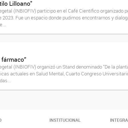
ilo Lilloano"
egetal (INBIOFIV) participo en el Café Científico organizado p
 de 2023. Fue un espacio donde pudimos encontrarnos y dialo
...
l fármaco”
 Vegetal (INBIOFIV) organizó un Stand denominado “De la plan
as actuales en Salud Mental, Cuarto Congreso Universitario “
as...
O
INSTITUCIONAL
INTEGR