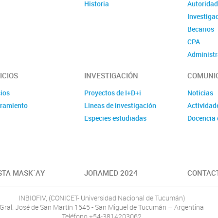
Historia
Autorida
Investiga
Becarios
CPA
Administr
ICIOS
INVESTIGACIÓN
COMUNI
cios
Proyectos de I+D+i
Noticias
ramiento
Lineas de investigación
Actividad
Especies estudiadas
Docencia 
STA MASK´AY
JORAMED 2024
CONTAC
INBIOFIV, (CONICET- Universidad Nacional de Tucumán)
Gral. José de San Martín 1545 - San Miguel de Tucumán – Argentina
Teléfono +54-3814203062